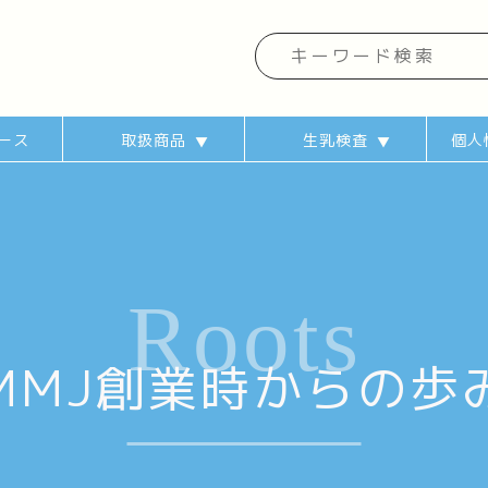
ース
取扱商品
生乳検査
個人
▼
▼
フリーズドライ牛乳
生乳・生産者紹介
牛乳・乳製品
A2ミルク
検査受付フォーム
検査について
Roots
MMJ創業時からの歩