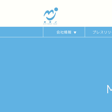
会社情報
プレスリリ
▼
社史・業界史
MMJとは
会社概要