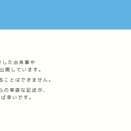
きした出来事や
ま公開しています。
ることはできません。
らの率直な記述が、
れば幸いです。