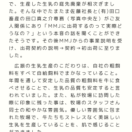
で、生産した生乳の庭先廃棄が相次ぎまし
た。そんな中でたまたま佐藤社長と(有)田口
畜産の田口真之介専務（写真中央左）がご友
人関係にあり「MMJに出荷するのって実際ど
うなの？」という本音の話を聞くことができ
たそうです。その後MMJからの事業説明を受
け、出荷契約の説明→契約→初出荷に至りま
した。
広振の生乳生産のこだわりは、自社の粗飼
料をすべて自給飼料でまかなっていること。
年間を通して安定した品質の粗飼料を牛に食
べさせることで、生乳の品質も安定すると言
われていました。また、私が牧場に訪問した
際に印象に残った事は、牧場のスタッフさん
同士の和やかな雰囲気。優しい雰囲気に包ま
れた牧場で、牛たちもストレスなく美味しい
生乳を生産していることを、肌で感じること
ができました。