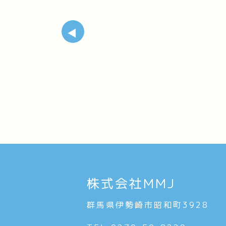
株式会社MMJ
群馬県伊勢崎市昭和町3928