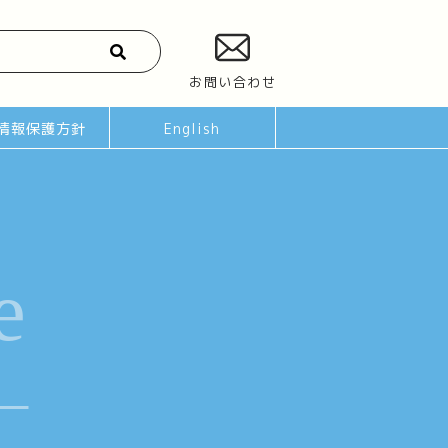
お問い合わせ
情報保護方針
English
e