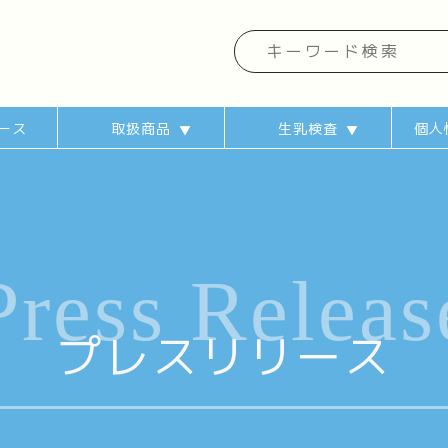
ース
取扱商品
生乳検査
個人
▼
▼
フリーズドライ牛乳
生乳・生産者紹介
牛乳・乳製品
A2ミルク
検査受付フォーム
検査について
Press Releas
プレスリリース