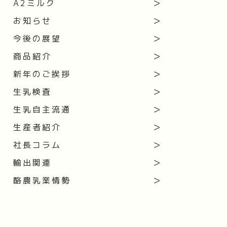
A2ミルク
お知らせ
今後の展望
商品紹介
新年のご挨拶
生乳検査
生乳自主流通
生産者紹介
社長コラム
輸出関連
酪農乳業情勢