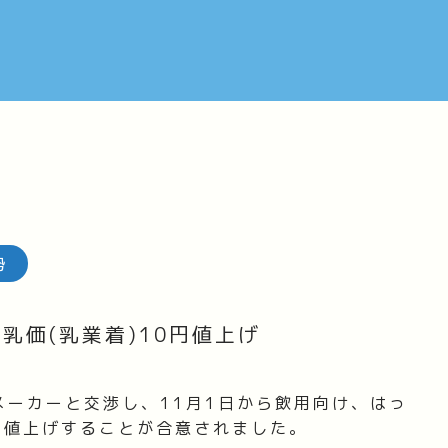
勢
乳価(乳業着)10円値上げ
業メーカーと交渉し、11月1日から飲用向け、はっ
円値上げすることが合意されました。